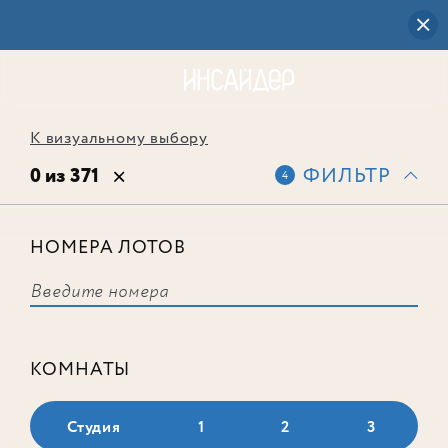
К визуальному выбору
0 из 371
ФИЛЬТР
4
НОМЕРА ЛОТОВ
Выбранным фильтрам не
соответствует ни одного лота
КОМНАТЫ
Студия
1
2
3