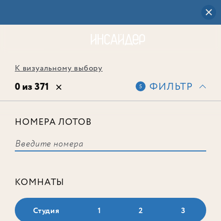
К визуальному выбору
0 из 371
ФИЛЬТР
5
НОМЕРА ЛОТОВ
Выбранным фильтрам не
соответствует ни одного лота
КОМНАТЫ
Студия
1
2
3