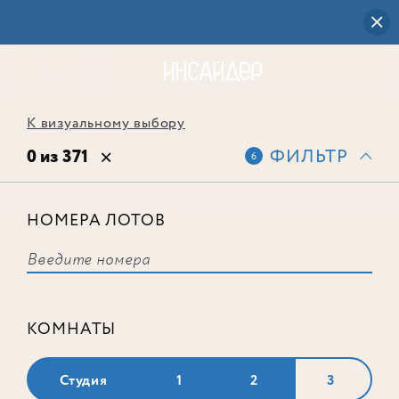
К визуальному выбору
0 из 371
ФИЛЬТР
6
НОМЕРА ЛОТОВ
Выбранным фильтрам не
соответствует ни одного лота
КОМНАТЫ
Студия
1
2
3