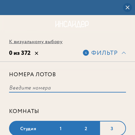
К визуальному выбору
0 из 372
ФИЛЬТР
4
НОМЕРА ЛОТОВ
Выбранным фильтрам не
соответствует ни одного лота
КОМНАТЫ
Студия
1
2
3