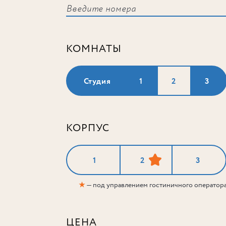
КОМНАТЫ
Студия
1
2
3
КОРПУС
1
2
3
★
— под управлением гостиничного оператор
ЦЕНА