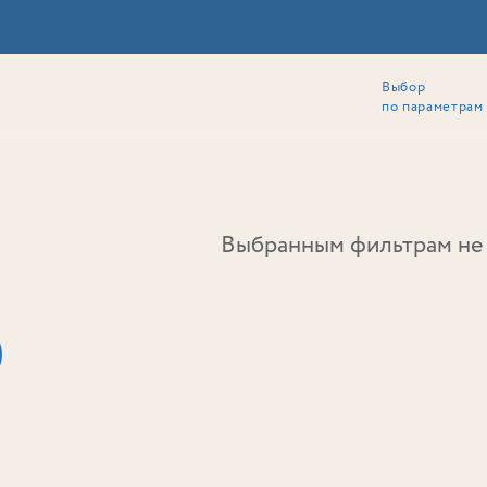
Выбор
ии
Локация
Инвесторам
Собственникам
Способы покупки
по параметрам
Ь
Выбранным фильтрам не 