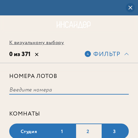
К визуальному выбору
0 из 371
ФИЛЬТР
4
НОМЕРА ЛОТОВ
Выбранным фильтрам не
соответствует ни одного лота
КОМНАТЫ
Студия
1
2
3