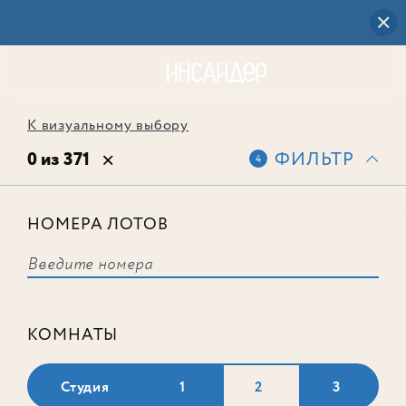
К визуальному выбору
0 из 371
ФИЛЬТР
4
НОМЕРА ЛОТОВ
Выбранным фильтрам не
соответствует ни одного лота
КОМНАТЫ
Студия
1
2
3