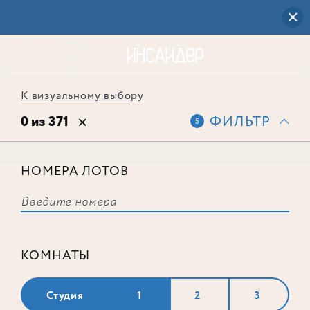
К визуальному выбору
0 из 371
ФИЛЬТР
5
НОМЕРА ЛОТОВ
Выбранным фильтрам не
соответствует ни одного лота
КОМНАТЫ
Студия
1
2
3