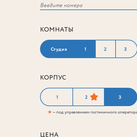
КОМНАТЫ
Студия
1
2
3
КОРПУС
1
2
3
★
— под управлением гостиничного оператор
ЦЕНА