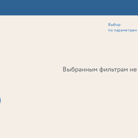
Выбор
ии
Локация
Инвесторам
Собственникам
Способы покупки
по параметрам
Ь
Выбранным фильтрам не 