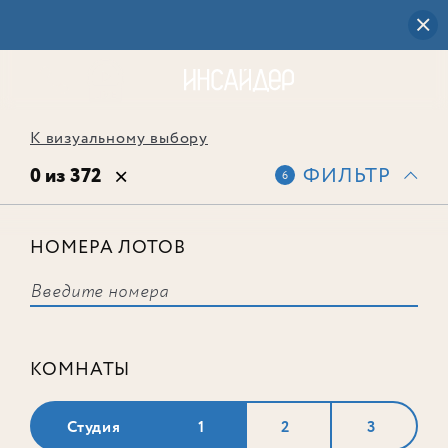
К визуальному выбору
0 из 372
ФИЛЬТР
6
НОМЕРА ЛОТОВ
Выбранным фильтрам не
соответствует ни одного лота
КОМНАТЫ
Студия
1
2
3