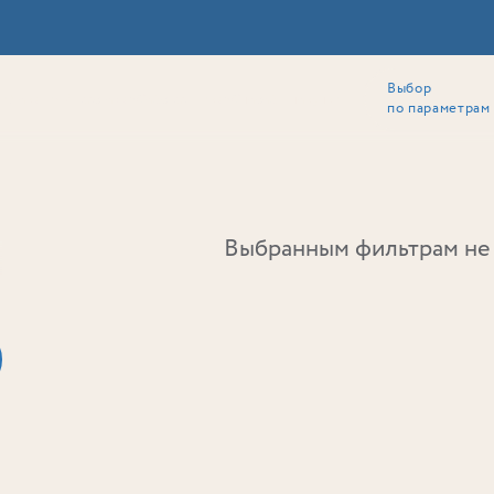
Выбор
ии
Локация
Инвесторам
Собственникам
Способы покупки
по параметрам
Ь
Выбранным фильтрам не 