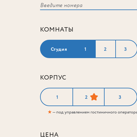
КОМНАТЫ
Студия
1
2
3
КОРПУС
1
2
3
★
— под управлением гостиничного оператор
ЦЕНА