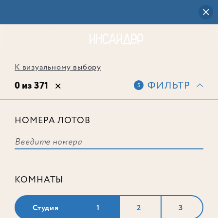
К визуальному выбору
0 из 371
ФИЛЬТР
5
НОМЕРА ЛОТОВ
Выбранным фильтрам не
соответствует ни одного лота
КОМНАТЫ
Студия
1
2
3