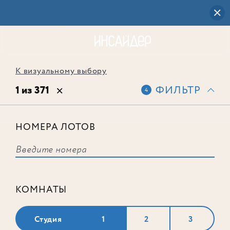
К визуальному выбору
1 из 371
ФИЛЬТР
4
НОМЕРА ЛОТОВ
Лот № 585
КОМНАТЫ
Студия
1
2
3