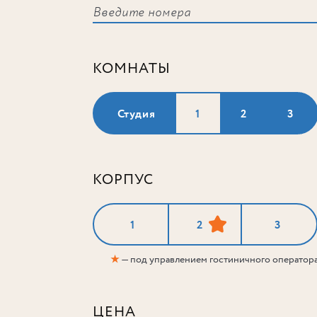
КОМНАТЫ
Студия
1
2
3
КОРПУС
1
2
3
★
— под управлением гостиничного оператор
ЦЕНА