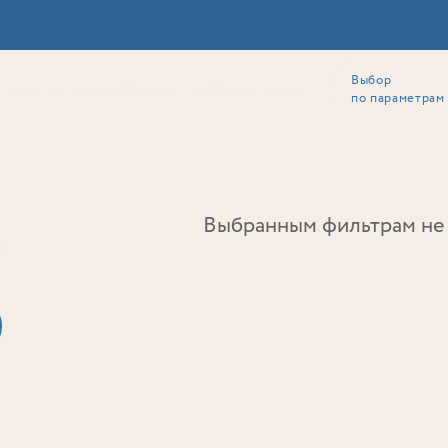
Выбор
ии
Локация
Инвесторам
Собственникам
Способы покупки
по параметрам
Ь
Выбранным фильтрам не 