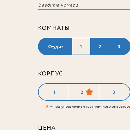
КОМНАТЫ
Студия
1
2
3
КОРПУС
1
2
3
★
— под управлением гостиничного оператор
ЦЕНА