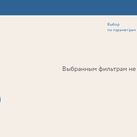
Выбор
ии
Локация
Инвесторам
Собственникам
Способы покупки
по параметрам
Ь
Выбранным фильтрам не 