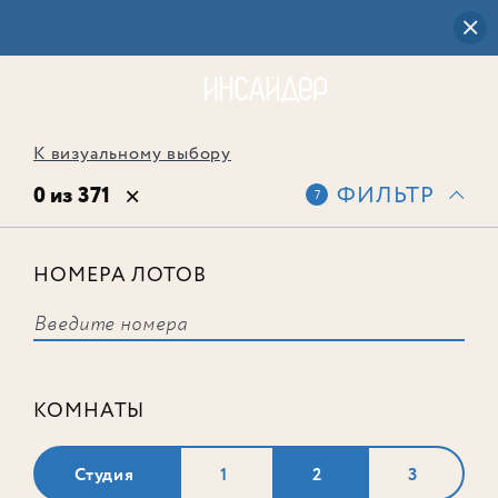
К визуальному выбору
0 из 371
ФИЛЬТР
7
НОМЕРА ЛОТОВ
Выбранным фильтрам не
соответствует ни одного лота
КОМНАТЫ
Студия
1
2
3