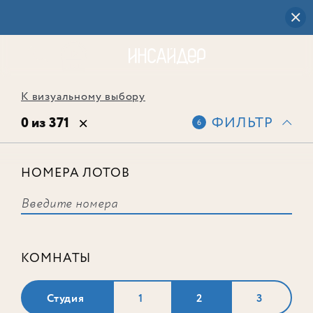
К визуальному выбору
0 из 371
ФИЛЬТР
6
НОМЕРА ЛОТОВ
Выбранным фильтрам не
соответствует ни одного лота
КОМНАТЫ
Студия
1
2
3