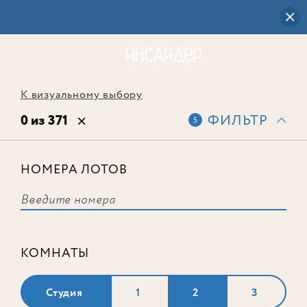
К визуальному выбору
0 из 371
ФИЛЬТР
5
НОМЕРА ЛОТОВ
Выбранным фильтрам не
соответствует ни одного лота
КОМНАТЫ
Студия
1
2
3