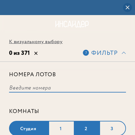
К визуальному выбору
0 из 371
ФИЛЬТР
7
НОМЕРА ЛОТОВ
Выбранным фильтрам не
соответствует ни одного лота
КОМНАТЫ
Студия
1
2
3