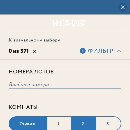
К визуальному выбору
0 из 371
ФИЛЬТР
6
НОМЕРА ЛОТОВ
Выбранным фильтрам не
соответствует ни одного лота
КОМНАТЫ
Студия
1
2
3