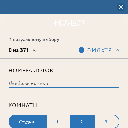
К визуальному выбору
0 из 371
ФИЛЬТР
5
НОМЕРА ЛОТОВ
Выбранным фильтрам не
соответствует ни одного лота
КОМНАТЫ
Студия
1
2
3