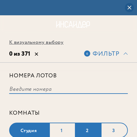
К визуальному выбору
0 из 371
ФИЛЬТР
6
НОМЕРА ЛОТОВ
Выбранным фильтрам не
соответствует ни одного лота
КОМНАТЫ
Студия
1
2
3