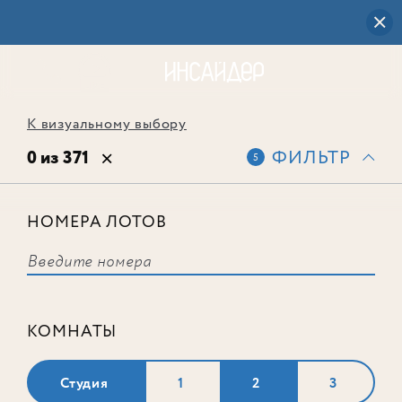
К визуальному выбору
0 из 371
ФИЛЬТР
5
НОМЕРА ЛОТОВ
Выбранным фильтрам не
соответствует ни одного лота
КОМНАТЫ
Студия
1
2
3