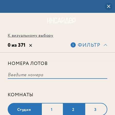
К визуальному выбору
0 из 371
ФИЛЬТР
5
НОМЕРА ЛОТОВ
Выбранным фильтрам не
соответствует ни одного лота
КОМНАТЫ
Студия
1
2
3