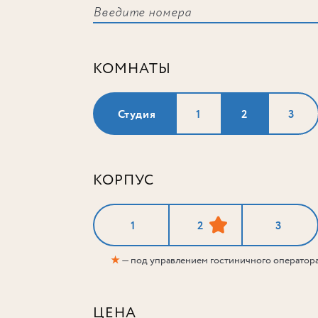
КОМНАТЫ
Студия
1
2
3
КОРПУС
1
2
3
★
— под управлением гостиничного оператор
ЦЕНА