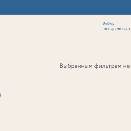
Выбор
ии
Локация
Инвесторам
Собственникам
Способы покупки
по параметрам
Ь
Выбранным фильтрам не 