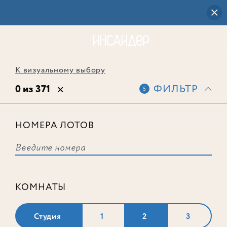
К визуальному выбору
0 из 371
ФИЛЬТР
5
НОМЕРА ЛОТОВ
Выбранным фильтрам не
соответствует ни одного лота
КОМНАТЫ
Студия
1
2
3