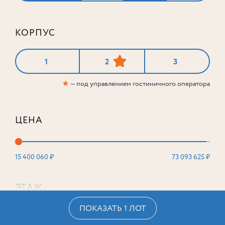
КОРПУС
2-комнатный
88,1 м²
1
2
3
Корпус
2
★
— под управлением гостиничного оператора
Этаж
4
из 16
41 318 900
₽
ЦЕНА
15 400 060 ₽
73 093 625 ₽
ЭТАЖ
ПОКАЗАТЬ 1 ЛОТ
2
16