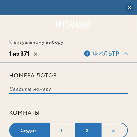
К визуальному выбору
1 из 371
ФИЛЬТР
4
НОМЕРА ЛОТОВ
Лот № 584
КОМНАТЫ
Студия
1
2
3