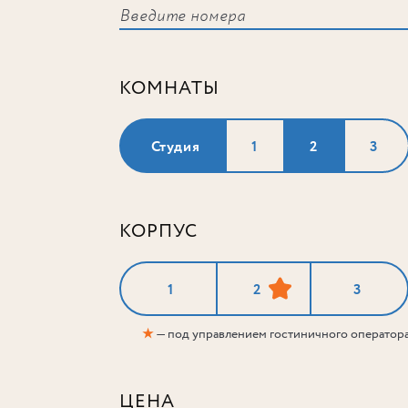
КОМНАТЫ
Студия
1
2
3
КОРПУС
1
2
3
★
— под управлением гостиничного оператор
ЦЕНА