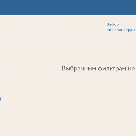
Выбор
ии
Локация
Инвесторам
Собственникам
Способы покупки
по параметрам
Ь
Выбранным фильтрам не 