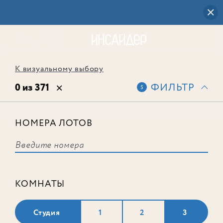
К визуальному выбору
0 из 371
ФИЛЬТР
5
НОМЕРА ЛОТОВ
Выбранным фильтрам не
соответствует ни одного лота
КОМНАТЫ
Студия
1
2
3