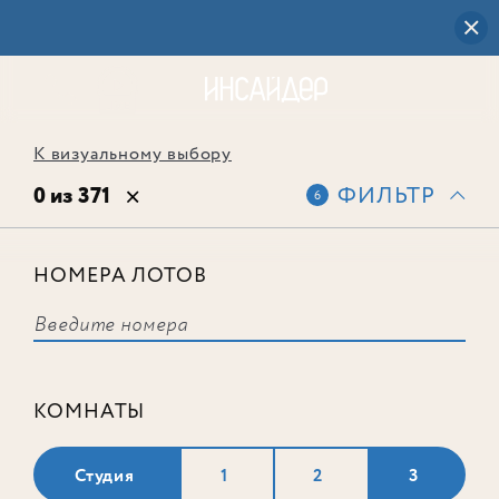
К визуальному выбору
0 из 371
ФИЛЬТР
6
НОМЕРА ЛОТОВ
Выбранным фильтрам не
соответствует ни одного лота
КОМНАТЫ
Студия
1
2
3