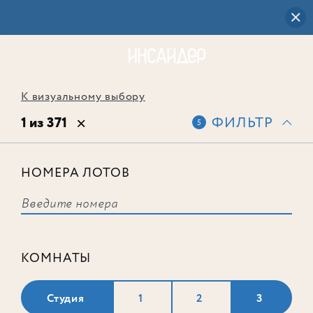
К визуальному выбору
1 из 371
ФИЛЬТР
5
НОМЕРА ЛОТОВ
Лот № 467
КОМНАТЫ
Студия
1
2
3