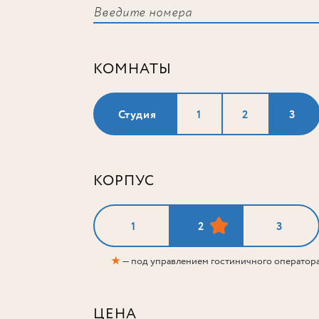
КОМНАТЫ
Студия
1
2
3
КОРПУС
1
2
3
★
— под управлением гостиничного оператор
ЦЕНА