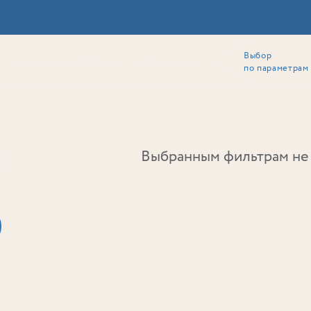
Выбор
ии
Локация
Инвесторам
Собственникам
Способы покупки
по параметрам
Ь
Выбранным фильтрам не 