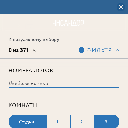
К визуальному выбору
0 из 371
ФИЛЬТР
5
НОМЕРА ЛОТОВ
Выбранным фильтрам не
соответствует ни одного лота
КОМНАТЫ
Студия
1
2
3