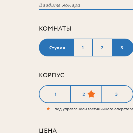
КОМНАТЫ
Студия
1
2
3
КОРПУС
1
2
3
★
— под управлением гостиничного оператор
ЦЕНА