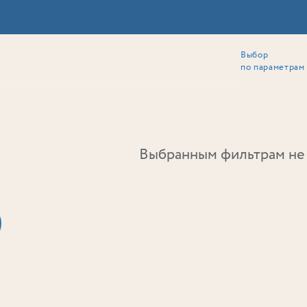
Выбор
ии
Локация
Инвесторам
Собственникам
Способы покупки
по параметрам
Ь
Выбранным фильтрам не 