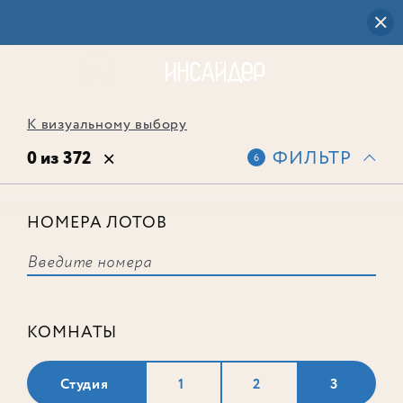
К визуальному выбору
0 из 372
ФИЛЬТР
6
НОМЕРА ЛОТОВ
Выбранным фильтрам не
соответствует ни одного лота
КОМНАТЫ
Студия
1
2
3