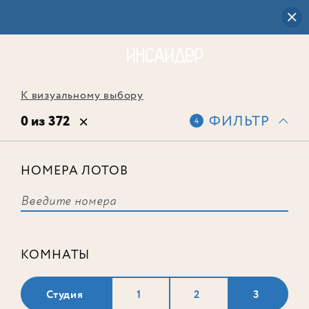
К визуальному выбору
0 из 372
ФИЛЬТР
4
НОМЕРА ЛОТОВ
Выбранным фильтрам не
соответствует ни одного лота
КОМНАТЫ
Студия
1
2
3