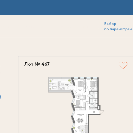
Выбор
ии
Локация
Инвесторам
Собственникам
Способы покупки
по параметрам
Ь
Лот № 467