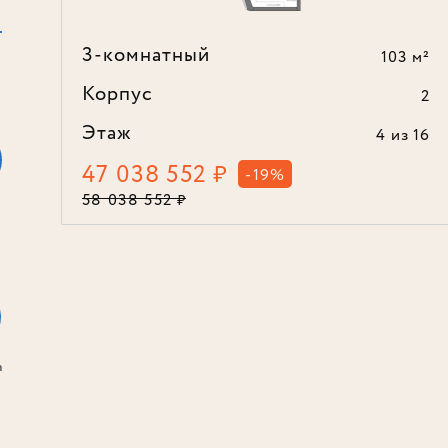
3-комнатный
103 м²
Корпус
2
Этаж
4
из 16
47 038 552
₽
-19%
58 038 552
₽
а