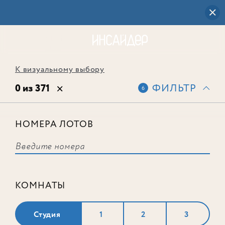
К визуальному выбору
0 из 371
ФИЛЬТР
6
НОМЕРА ЛОТОВ
Выбранным фильтрам не
соответствует ни одного лота
КОМНАТЫ
Студия
1
2
3