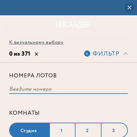
К визуальному выбору
0 из 371
ФИЛЬТР
6
НОМЕРА ЛОТОВ
Выбранным фильтрам не
соответствует ни одного лота
КОМНАТЫ
Студия
1
2
3