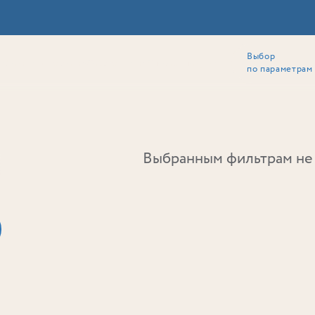
Выбор
ии
Локация
Инвесторам
Собственникам
Способы покупки
по параметрам
Ь
Выбранным фильтрам не 