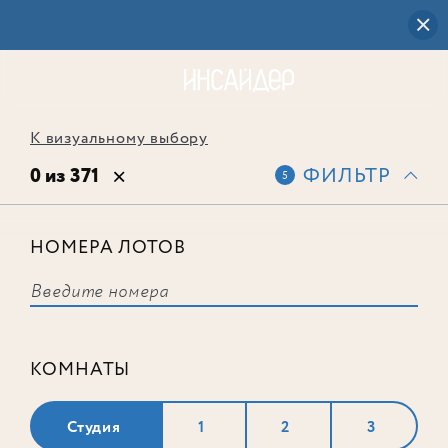
К визуальному выбору
0 из 371
ФИЛЬТР
5
НОМЕРА ЛОТОВ
Выбранным фильтрам не
соответствует ни одного лота
КОМНАТЫ
Студия
1
2
3