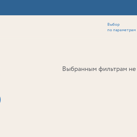
Выбор
ии
Локация
Инвесторам
Собственникам
Способы покупки
по параметрам
Ь
Выбранным фильтрам не 