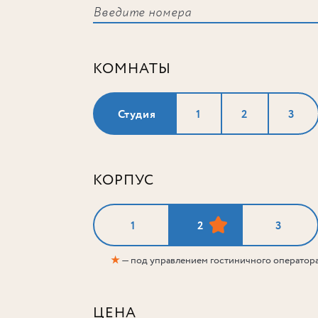
КОМНАТЫ
Студия
1
2
3
КОРПУС
1
2
3
★
— под управлением гостиничного оператор
ЦЕНА