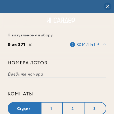
К визуальному выбору
0 из 371
ФИЛЬТР
7
НОМЕРА ЛОТОВ
Выбранным фильтрам не
соответствует ни одного лота
КОМНАТЫ
Студия
1
2
3