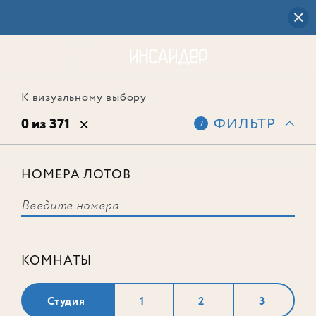
К визуальному выбору
0 из 371
ФИЛЬТР
7
НОМЕРА ЛОТОВ
Выбранным фильтрам не
соответствует ни одного лота
КОМНАТЫ
Студия
1
2
3