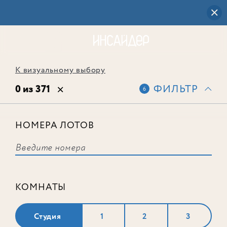
К визуальному выбору
0 из 371
ФИЛЬТР
6
НОМЕРА ЛОТОВ
Выбранным фильтрам не
соответствует ни одного лота
КОМНАТЫ
Студия
1
2
3