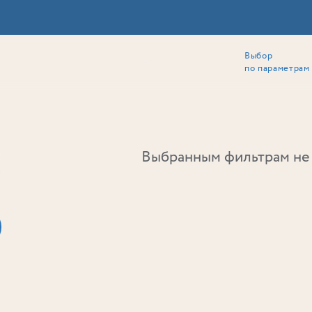
Выбор
ии
Локация
Инвесторам
Собственникам
Способы покупки
по параметрам
Ь
Выбранным фильтрам не 