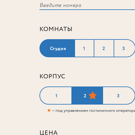
КОМНАТЫ
Студия
1
2
3
КОРПУС
1
2
3
★
— под управлением гостиничного оператор
ЦЕНА