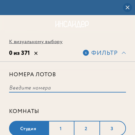
К визуальному выбору
0 из 371
ФИЛЬТР
6
НОМЕРА ЛОТОВ
Выбранным фильтрам не
соответствует ни одного лота
КОМНАТЫ
Студия
1
2
3