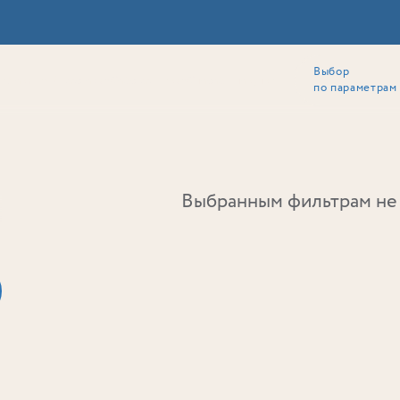
Выбор
ии
Локация
Инвесторам
Собственникам
Способы покупки
по параметрам
Ь
Выбранным фильтрам не 