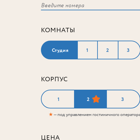
КОМНАТЫ
Студия
1
2
3
КОРПУС
1
2
3
★
— под управлением гостиничного оператор
ЦЕНА