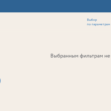
Выбор
ии
Локация
Инвесторам
Собственникам
Способы покупки
по параметрам
Ь
Выбранным фильтрам не 