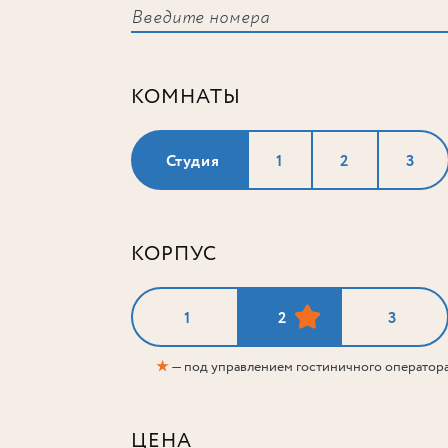
КОМНАТЫ
Студия
1
2
3
КОРПУС
1
2
3
★
— под управлением гостиничного оператор
ЦЕНА