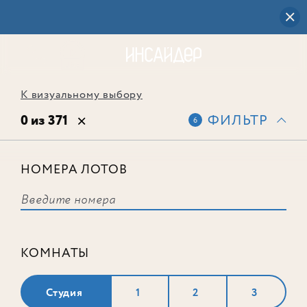
К визуальному выбору
0 из 371
ФИЛЬТР
6
НОМЕРА ЛОТОВ
Выбранным фильтрам не
соответствует ни одного лота
КОМНАТЫ
Студия
1
2
3